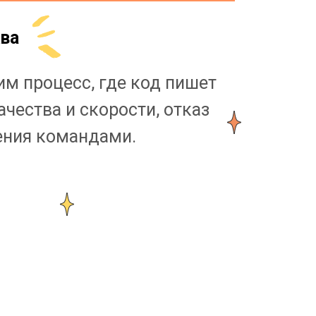
ква
им процесс, где код пишет
чества и скорости, отказ
ления командами.