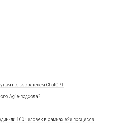
винутым пользователем ChatGPT
ого Agile-подхода?
динили 100 человек в рамках е2е процеccа