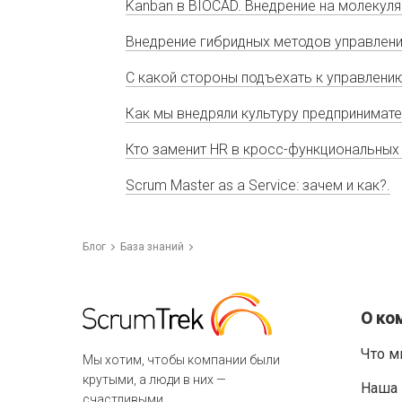
Kanban в BIOCAD. Внедрение на молекул
Внедрение гибридных методов управлени
С какой стороны подъехать к управлен
Как мы внедряли культуру предпринимат
Кто заменит HR в кросс-функциональных
Scrum Master as a Service: зачем и как?.
Блог
База знаний
О ко
Что м
Мы хотим, чтобы компании были
крутыми, а люди в них —
Наша 
счастливыми