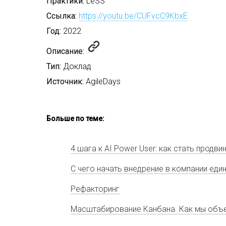
Практики:
LeSS
Ссылка:
https://youtu.be/CUFvcC9KbxE
Год:
2022
Описание:
Тип:
Доклад
Источник:
AgileDays
Больше по теме:
4 шага к AI Power User: как стать прод
С чего начать внедрение в компании един
Рефакторинг
Масштабирование Канбана. Как мы объе