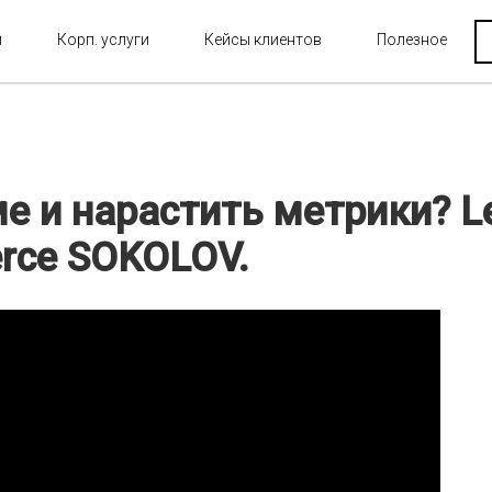
и
Корп. услуги
Кейсы клиентов
Полезное
е и нарастить метрики? L
rce SOKOLOV.