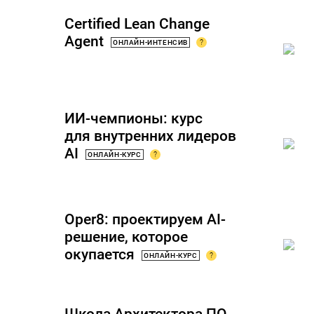
Certified Lean Change
Agent
?
ОНЛАЙН-ИНТЕНСИВ
ИИ-чемпионы: курс
для внутренних лидеров
AI
?
ОНЛАЙН-КУРС
Oper8: проектируем AI-
решение, которое
окупается
?
ОНЛАЙН-КУРС