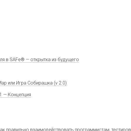
ля в SAFe® — открытка из будущего
Map или Игра Собирашка (v 2.0)
 #1 — Концепция
 как правильно взаимодействовать программистам, тестиро