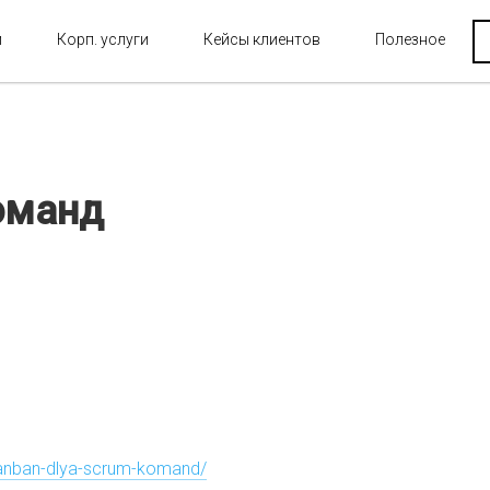
и
Корп. услуги
Кейсы клиентов
Полезное
оманд
kanban-dlya-scrum-komand/