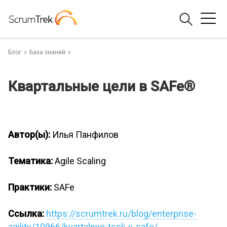
Блог
База знаний
Квартальные цели в SAFe®
Автор(ы):
Илья Панфилов
Тематика:
Agile Scaling
Практики:
SAFe
Ссылка:
https://scrumtrek.ru/blog/enterprise-
agility/10966/kvartalnye-tseli-v-safe/