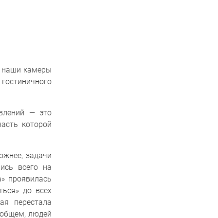
и наши камеры
 гостиничного
влений — это
часть которой
ожнее, задачи
ись всего на
а» проявилась
ться» до всех
ая перестала
В общем, людей