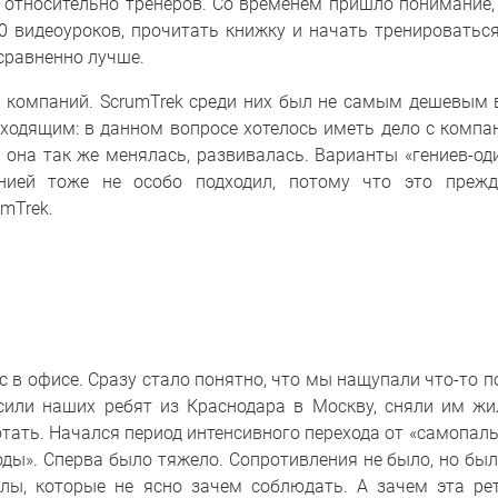
 относительно тренеров. Со временем пришло понимание, 
0 видеоуроков, прочитать книжку и начать тренироваться
сравненно лучше.
х компаний. ScrumTrek среди них был не самым дешевым 
одящим: в данном вопросе хотелось иметь дело с компан
 она так же менялась, развивалась. Варианты «гениев-од
нией тоже не особо подходил, потому что это прежд
umTrek.
 в офисе. Сразу стало понятно, что мы нащупали что-то п
или наших ребят из Краснодара в Москву, сняли им жи
тать. Начался период интенсивного перехода от «самопаль
ды». Сперва было тяжело. Сопротивления не было, но был
алы, которые не ясно зачем соблюдать. А зачем эта ре