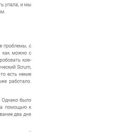
ь упала, и мы
ым.
е проблемы, с
, как можно с
робовать кое-
ический Scrum,
то есть некие
же работало.
. Однако было
 за помощью к
ование два дня