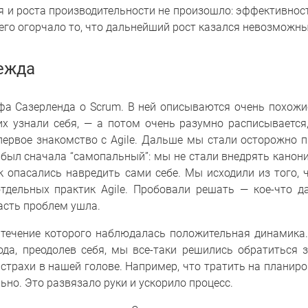
 и роста производительности не произошло: эффективност
сего огорчало то, что дальнейший рост казался невозможн
дежда
фа Сазерленда о Scrum. В ней описываются очень похожи
 узнали себя, — а потом очень разумно расписывается
ервое знакомство с Agile. Дальше мы стали осторожно п
с был сначала “самопальный”: мы не стали внедрять канон
к опасались навредить сами себе. Мы исходили из того, ч
ельных практик Agile. Пробовали решать — кое-что да
часть проблем ушла.
в течение которого наблюдалась положительная динамика
года, преодолев себя, мы все-таки решились обратиться
 страхи в нашей голове. Например, что тратить на планир
но. Это развязало руки и ускорило процесс.