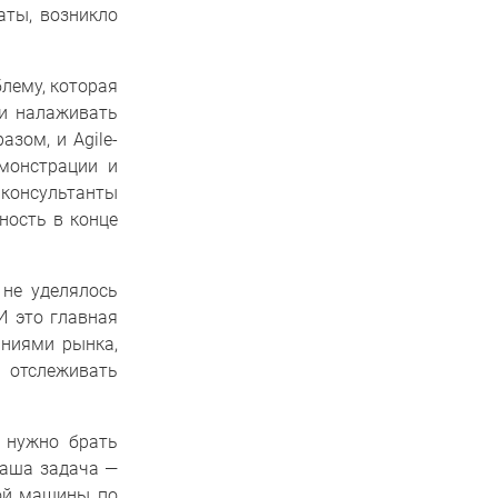
аты, возникло
блему, которая
 и налаживать
зом, и Agile-
монстрации и
 консультанты
ность в конце
 не уделялось
И это главная
аниями рынка,
отслеживать
 нужно брать
Наша задача —
ной машины по