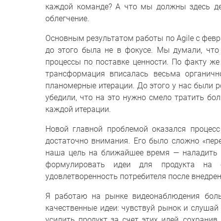
каждой команде? А что мы должны здесь дел
облегчение.
Основным результатом работы по Agile с февр
до этого была не в фокусе. Мы думали, чт
процессы по поставке ценности. По факту же 
трансформация вписалась весьма органич
планомерные итерации. До этого у нас были р
убедили, что на это нужно смело тратить бо
каждой итерации.
Новой главной проблемой оказался процесс
достаточно внимания. Его было сложно «пере
наша цель на ближайшее время — наладить 
формулировать идеи для продукта на о
удовлетворенность потребителя после внедрени
Я работаю на рынке видеонаблюдения боль
качественные идеи: чувствуй рынок и слушай 
усилить продукт за счет этих идей, сохрани