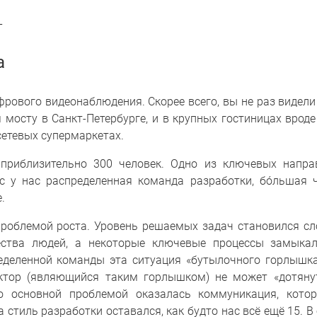
а
фрового видеонаблюдения. Скорее всего, вы не раз видел
мосту в Санкт-Петербурге, и в крупных гостиницах вроде
сетевых супермаркетах.
 приблизительно 300 человек. Одно из ключевых напра
с у нас распределенная команда разработки, бóльшая 
.
проблемой роста. Уровень решаемых задач становился сл
ества людей, а некоторые ключевые процессы замыкал
ределенной команды эта ситуация «бутылочного горлышк
ектор (являющийся таким горлышком) не может «дотяну
Но основной проблемой оказалась коммуникация, котор
 а стиль разработки оставался, как будто нас всё ещё 15. 