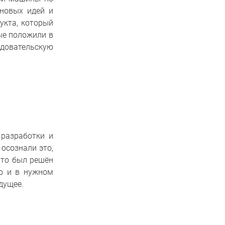
 новых идей и
укта, который
ые положили в
довательскую
разработки и
 осознали это,
что был решён
но и в нужном
дущее.