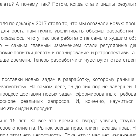
ать? А почему так? Потом, когда стали видны результ
аля по декабрь 2017 стало то, что мы осознали новую про
о для роста нам нужно увеличивать объемы разработки
оказалось, что у нас все работало не самым худшим обра
но — самым главным изменением стали регулярные де
обкие попытки делать и планирование, и ретроспективы, а
льше времени. Теперь разработчики чувствуют ответствен
 поставки новых задач в разработку, которому раньше
запустить». На самом деле, он до сих пор не завершен. 
процесс доставки новых задач, сформированных требов
снове реальных запросов. И, конечно, научиться 
я этих идей в продукт.
ше 15 лет. За все это время я твердо усвоил, откуда
своего клиента. Рынок всегда прав, клиент всегда прав. 
в при этом его целостность. Пока что у нас нет налажен