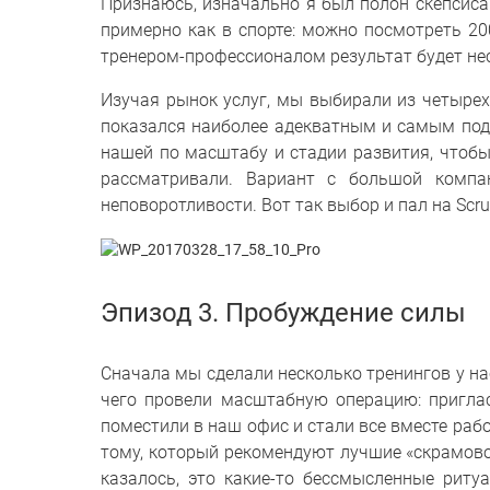
Признаюсь, изначально я был полон скепсиса
примерно как в спорте: можно посмотреть 20
тренером-профессионалом результат будет не
Изучая рынок услуг, мы выбирали из четыре
показался наиболее адекватным и самым подх
нашей по масштабу и стадии развития, чтобы
рассматривали. Вариант с большой компа
неповоротливости. Вот так выбор и пал на Scr
Эпизод 3. Пробуждение силы
Сначала мы сделали несколько тренингов у нас
чего провели масштабную операцию: приглас
поместили в наш офис и стали все вместе рабо
тому, который рекомендуют лучшие «скрамово
казалось, это какие-то бессмысленные риту