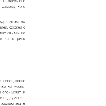
что здесь всё
 самому, но с
вариантом, но
ией, схожей с
иночек» мы не
е всего риск
олезное, после
лье на месяц,
ного» Scrum, к
о недоумение:
троспектива в