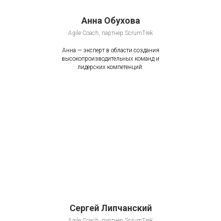
Анна Обухова
Agile Coach, партнер ScrumTrek
Анна — эксперт в области создания
высокопроизводительных команд и
лидерских компетенций.
Сергей Липчанский
Agile Coach, партнер ScrumTrek