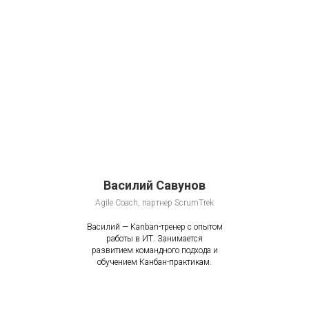
Василий Савунов
Agile Coach, партнер ScrumTrek
Василий — Kanban-тренер с опытом
работы в ИТ. Занимается
развитием командного подхода и
обучением Канбан-практикам.