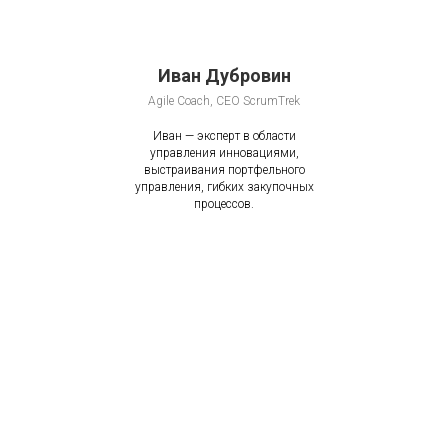
Иван Дуброви н
Agile Coach, CEO ScrumTrek
Иван — эксперт в области
управления инновациями,
выстраивания портфельного
управления, гибких закупочных
процессов.