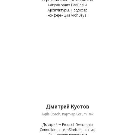
Сергей занимается развитием
направления DevOps и
Архитектуры. Продюсер
конференции ArchDays.
Дмитрий Кустов
Agile Coach, партнер ScrumTrek
Дмитрий — Product Ownership
Consultant и LeanStartup-практик.