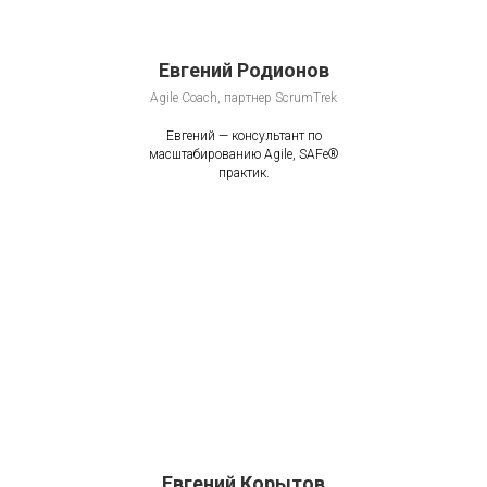
Евгений Родионов
Agile Coach, партнер ScrumTrek
Евгений — консультант по
масштабированию Agile, SAFe®
практик.
Евгений Корытов