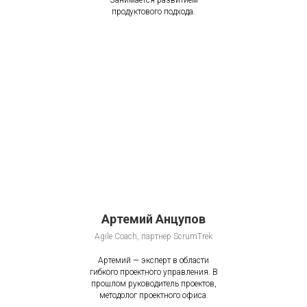
Занимается развитием
продуктового подхода.
Артемий Анцупов
Agile Coach, партнер ScrumTrek
Артемий — эксперт в области
гибкого проектного управления. В
прошлом руководитель проектов,
методолог проектного офиса.