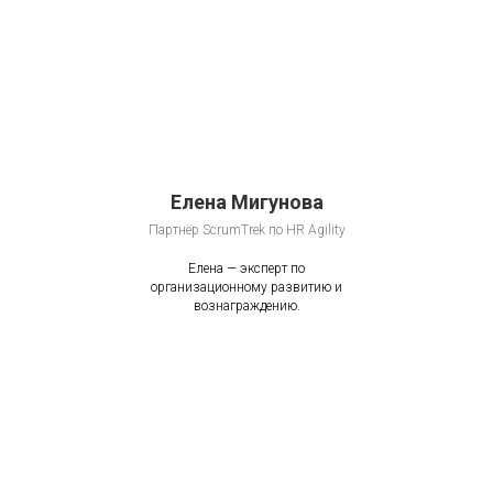
Елена Мигунова
Партнёр ScrumTrek по HR Agility
Елена — эксперт по
организационному развитию и
вознаграждению.