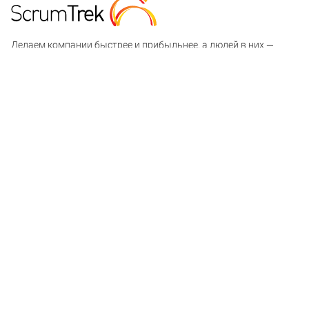
Делаем компании быстрее и прибыльнее, а людей в них —
счастливее
+7 (495) 374-88-12
Подписаться на рассылку
О компании
Что мы делаем
Наша команда
Блог
Контакты
Сведения об образовательной организации