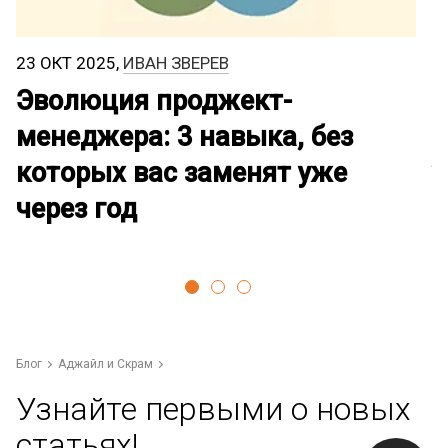
23 ОКТ 2025,
ИВАН ЗВЕРЕВ
1
Эволюция проджект-
И
менеджера: 3 навыка, без
ч
которых вас заменят уже
у
через год
Блог
Аджайл и Скрам
Узнайте первыми о новых
статьях!