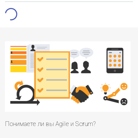
Понимаете ли вы Agile и Scrum?
О