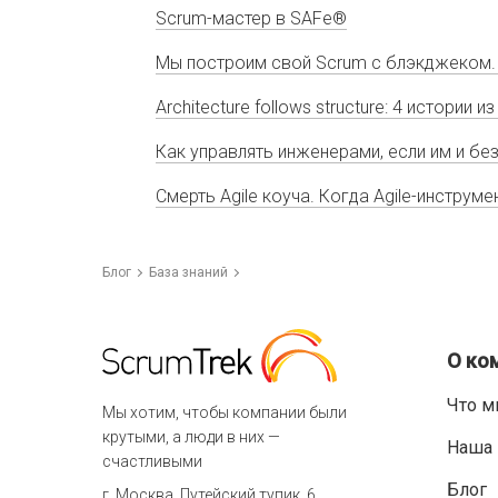
Scrum-мастер в SAFe®
Мы построим свой Scrum с блэкджеком.
Architecture follows structure: 4 истории
Как управлять инженерами, если им и бе
Смерть Agile коуча. Когда Agile-инструм
Блог
База знаний
О ко
Что м
Мы хотим, чтобы компании были
крутыми, а люди в них —
Наша 
счастливыми
Блог
г. Москва, Путейский тупик, 6