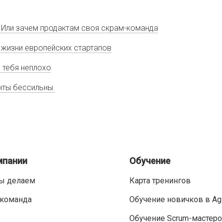
 Или зачем продактам своя скрам-команда
 из жизни европейских стартапов
з тебя неплохо
енты бессильны.
мпании
Обучение
ы делаем
Карта тренингов
команда
Обучение новичков в Ag
Обучение Scrum-мастер