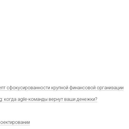
ецепт сфокусированности крупной финансовой организации
ng: когда agile-команды вернут ваши денежки?
проектировании