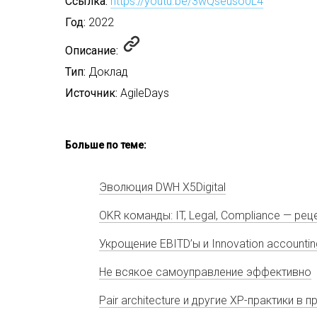
Ссылка:
https://youtu.be/3wQseuso0L4
Год:
2022
Описание:
Тип:
Доклад
Источник:
AgileDays
Больше по теме:
Эволюция DWH X5Digital
OKR команды: IT, Legal, Compliance — р
Укрощение EBITD’ы и Innovation accounti
Не всякое самоуправление эффективно
Pair architecture и другие XP-практики в 