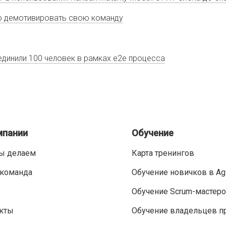
но демотивировать свою команду
динили 100 человек в рамках е2е процеccа
мпании
Обучение
ы делаем
Карта тренингов
команда
Обучение новичков в Ag
Обучение Scrum-мастер
кты
Обучение владельцев п