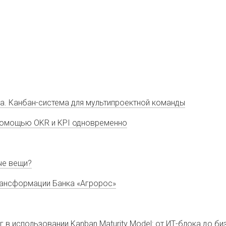
ума. Канбан-система для мультипроектной команды
 помощью OKR и KPI одновременно
ые вещи?
трансформации Банка «Агророс»
 в использовании Kanban Maturity Model: от ИТ-блока до би