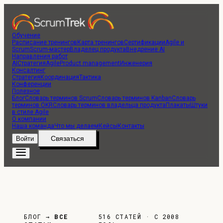
Обучение
Расписание тренингов
Карта тренингов
Сертификации
Agile и
Scrum
Scrum-мастер
Владелец продукта
Внедрение AI
Направления работ
AI
Стратегия
Agile
Product management
Инженерия
Консалтинг
Стратегия
Координация
Тактика
Конференции
Полезное
Блог
Словарь терминов Scrum
Словарь терминов Kanban
Словарь
терминов OKR
Словарь терминов владельца продукта
Плакаты
Штуки
в стиле Agile
О компании
Наша команда
Что мы делаем
Кейсы
Контакты
Связаться
Войти
БЛОГ →
ВСЕ
516 СТАТЕЙ · С 2008