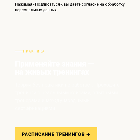
Нажимая «Подписаться», вы даёте согласие на обработку
персональных данных.
ПРАКТИКА
Применяйте знания —
на живых тренингах
Теория без практики не работает. Проходите
тренинги с реальными кейсами, опытными
тренерами и международными
сертификациями.
РАСПИСАНИЕ ТРЕНИНГОВ →