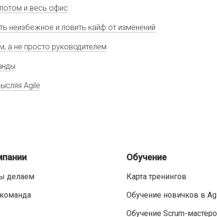
 потом и весь офис
ть неизбежное и ловить кайф от изменений
ом, а не просто руководителем
манды
ысляя Agile
мпании
Обучение
ы делаем
Карта тренингов
команда
Обучение новичков в Ag
Обучение Scrum-мастер