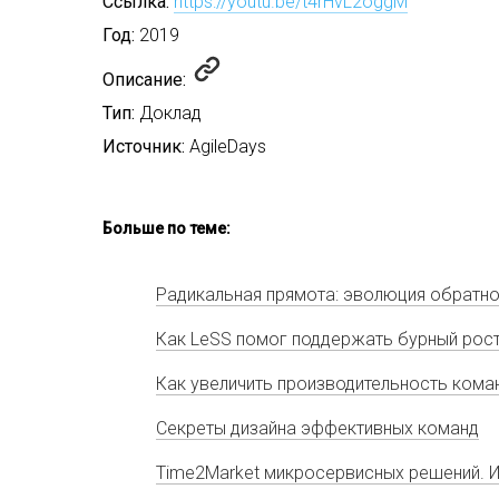
Ссылка:
https://youtu.be/t4rHvL2oggM
Год:
2019
Описание:
Тип:
Доклад
Источник:
AgileDays
Больше по теме:
Радикальная прямота: эволюция обратно
Как LeSS помог поддержать бурный рос
Как увеличить производительность кома
Секреты дизайна эффективных команд
Time2Market микросервисных решений. И 