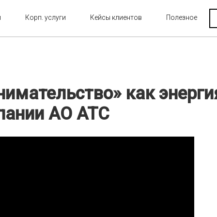
и
Корп. услуги
Кейсы клиентов
Полезное
нимательство» как энерги
пании АО АТС