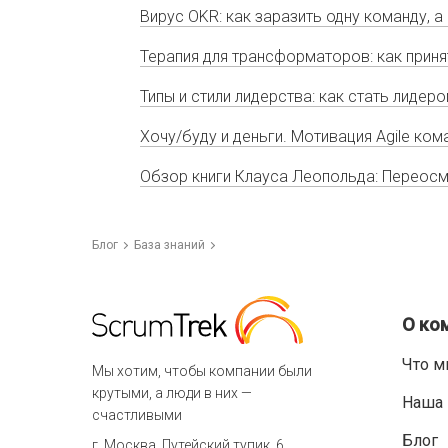
Вирус OKR: как заразить одну команду, а
Терапия для трансформаторов: как приня
Типы и стили лидерства: как стать лидер
Хочу/буду и деньги. Мотивация Agile ко
Обзор книги Клауса Леопольда: Переосм
Блог
База знаний
О ко
Что м
Мы хотим, чтобы компании были
крутыми, а люди в них —
Наша 
счастливыми
Блог
г. Москва, Путейский тупик, 6