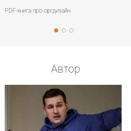
PDF-книга про оргдизайн
О
Автор