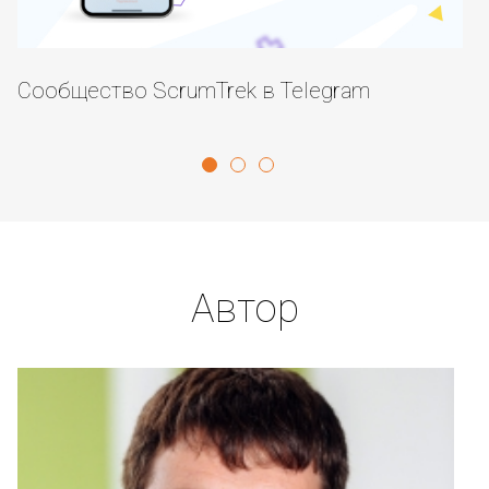
Сообщество ScrumTrek в Telegram
К
Автор