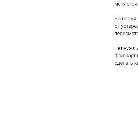
меняются.
Во время 
от устаре
пересматр
Нет нужды
флипчарт 
сделать к