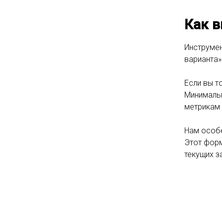
Как 
Инструмен
варианта»
Если вы т
Минимальн
метрикам 
Нам особе
Этот форм
текущих з