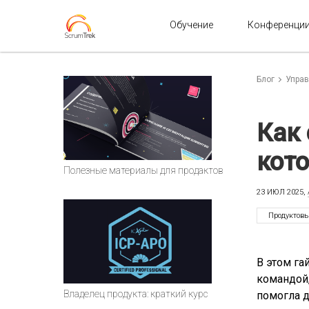
Обучение
Конференци
Блог
Управ
Как
кото
Полезные материалы для продактов
23 ИЮЛ 2025,
Продуктов
В этом га
командой,
Владелец продукта: краткий курс
помогла д