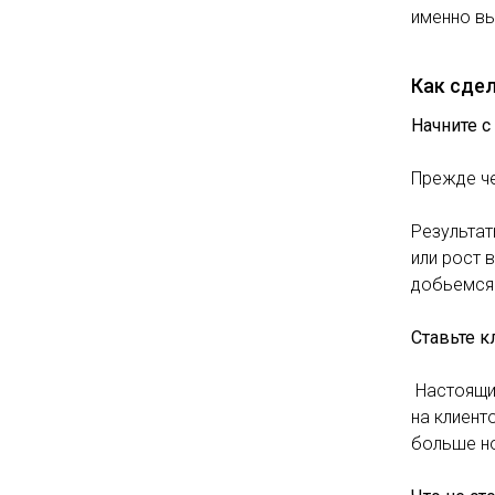
именно вы
Как сде
Начните 
Прежде че
Результат
или рост 
добьемся
Ставьте к
Настоящие
на клиент
больше но