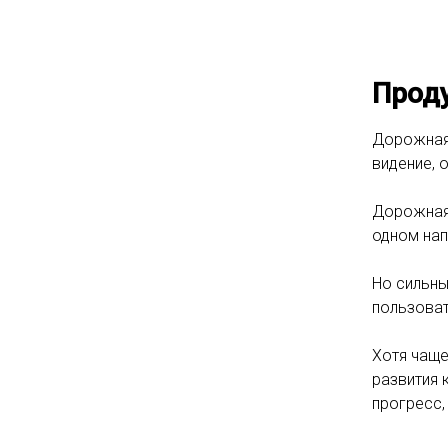
Проду
Дорожная 
видение, 
Дорожная 
одном нап
Но сильны
пользоват
Хотя чаще
развития 
прогресс,