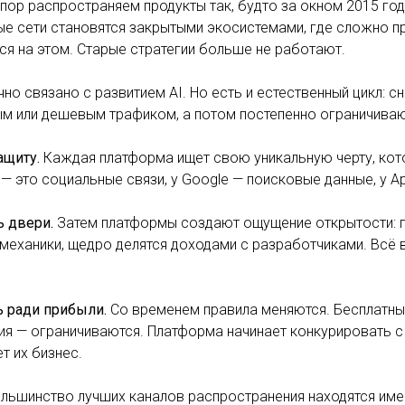
 пор распространяем продукты так, будто за окном 2015 го
е сети становятся закрытыми экосистемами, где сложно пр
я на этом. Старые стратегии больше не работают.
чно связано с развитием AI. Но есть и естественный цикл:
м или дешевым трафиком, а потом постепенно ограничивают
ащиту.
Каждая платформа ищет свою уникальную черту, кото
— это социальные связи, у Google — поисковые данные, у 
ь двери.
Затем платформы создают ощущение открытости: п
механики, щедро делятся доходами с разработчиками. Всё
ь ради прибыли.
Со временем правила меняются. Бесплатны
я — ограничиваются. Платформа начинает конкурировать с т
т их бизнес.
льшинство лучших каналов распространения находятся имен