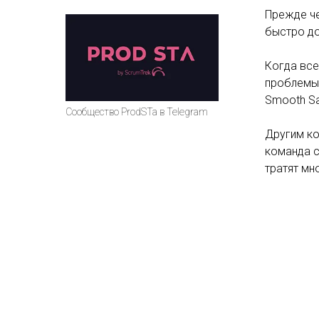
Прежде че
быстро до
Когда все
проблемы,
Smooth Sa
Сообщество ProdSTa в Telegram
Другим ко
команда с
тратят мн