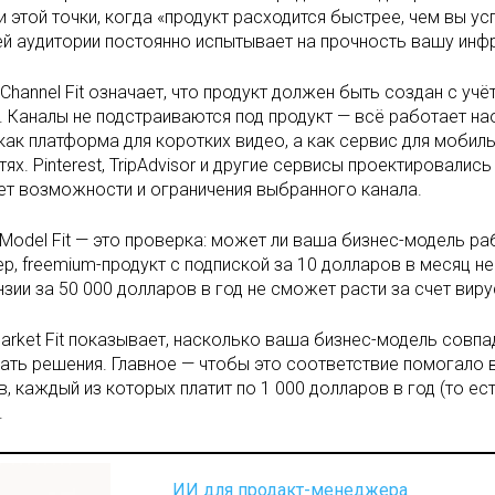
и этой точки, когда «продукт расходится быстрее, чем вы ус
й аудитории постоянно испытывает на прочность вашу инфр
 Channel Fit означает, что продукт должен быть создан с уч
. Каналы не подстраиваются под продукт — всё работает на
как платформа для коротких видео, а как сервис для моби
тях. Pinterest, TripAdvisor и другие сервисы проектировалис
т возможности и ограничения выбранного канала.
 Model Fit — это проверка: может ли ваша бизнес-модель р
р, freemium-продукт с подпиской за 10 долларов в месяц 
нзии за 50 000 долларов в год не сможет расти за счет вир
arket Fit показывает, насколько ваша бизнес-модель совпад
ать решения. Главное — чтобы это соответствие помогало в
в, каждый из которых платит по 1 000 долларов в год (то е
.
ИИ для продакт-менеджера