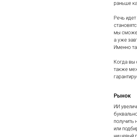
раньше ка
Речь идет
становятс
мы сможем
а уже зав
Именно та
Когда вы 
также меж
гарантиру
Рынок
ИИ увелич
буквально
получить 
или подби
нишевый р