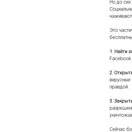
Но до сих
Социальны
наживаютс
Это части
бесплатны
1. Найти з
Facebook 
2. Открыт
вирусные 
правдой.
3. Закрыт
разрешени
уничтожае
Сейчас бо