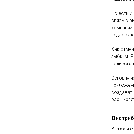
Но есть и
связь с р
компании 
поддержки
Как отмеч
зыбким. Р
пользоват
Сегодня и
приложени
создавать
расширяет
Дистриб
В своей с