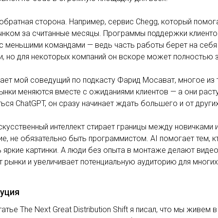
 обратная сторона. Например, сервис Chegg, который помо
ынком за считанные месяцы. Программы поддержки клиентов
с меньшими командами — ведь часть работы берет на себя
, но для некоторых компаний он вскоре может полностью 
ает мой соведущий по подкасту Фарид Мосават, многое из т
ынки меняются вместе с ожиданиями клиентов — а они расту
ься ChatGPT, он сразу начинает ждать большего и от други
скусственный интеллект стирает границы между новичками 
е, не обязательно быть программистом. AI помогает тем, к
 яркие картинки. А люди без опыта в монтаже делают видео
 рынки и увеличивает потенциальную аудиторию для многих
уция
татье The Next Great Distribution Shift я писал, что мы жив