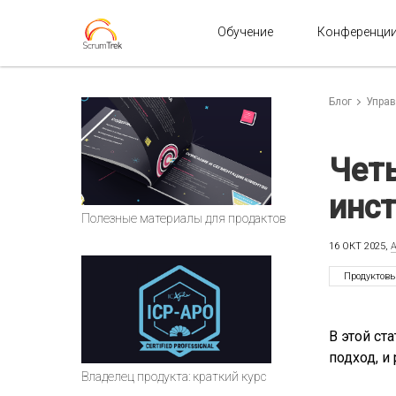
Обучение
Конференци
Блог
Управ
Четы
инс
Полезные материалы для продактов
16 ОКТ 2025,
Продуктов
В этой ст
подход, и
Владелец продукта: краткий курс