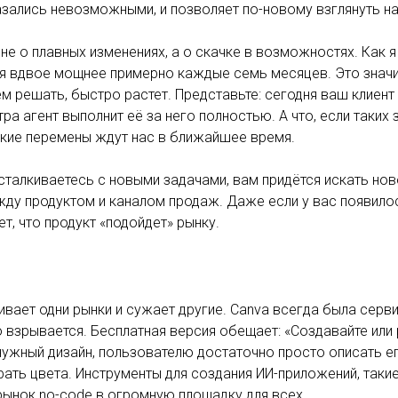
зались невозможными, и позволяет по-новому взглянуть на
 не о плавных изменениях, а о скачке в возможностях. Как 
я вдвое мощнее примерно каждые семь месяцев. Это значит
 решать, быстро растет. Представьте: сегодня ваш клиент
тра агент выполнит её за него полностью. А что, если таких
кие перемены ждут нас в ближайшее время.
сталкиваетесь с новыми задачами, вам придётся искать но
ду продуктом и каналом продаж. Даже если у вас появилос
ет, что продукт «подойдет» рынку.
ивает одни рынки и сужает другие. Canva всегда была серви
 взрывается. Бесплатная версия обещает: «Создавайте или 
нужный дизайн, пользователю достаточно просто описать е
рать цвета. Инструменты для создания ИИ-приложений, такие 
ынок no-code в огромную площадку для всех.