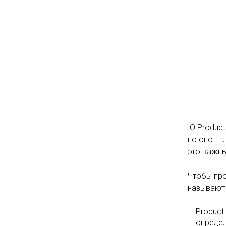
О Product
но оно — 
это важны
Чтобы про
называют F
Product
определ