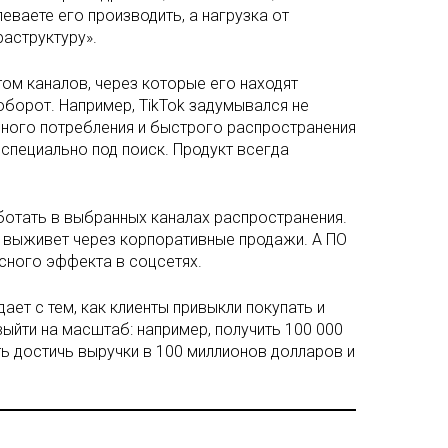
певаете его производить, а нагрузка от
аструктуру».
ётом каналов, через которые его находят
оборот. Например, TikTok задумывался не
льного потребления и быстрого распространения
ь специально под поиск. Продукт всегда
аботать в выбранных каналах распространения.
не выживет через корпоративные продажи. А ПО
усного эффекта в соцсетях.
ает с тем, как клиенты привыкли покупать и
ыйти на масштаб: например, получить 100 000
сть достичь выручки в 100 миллионов долларов и