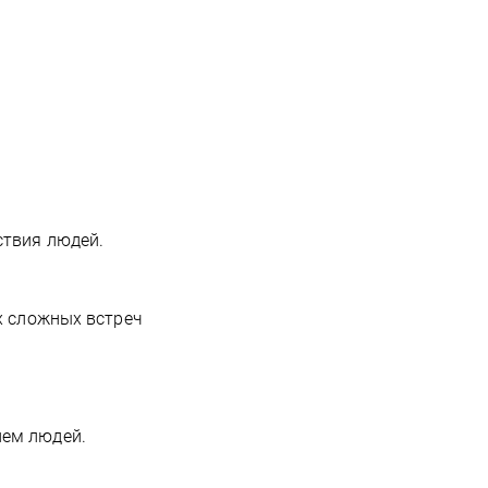
ствия людей.
х сложных встреч
ием людей.