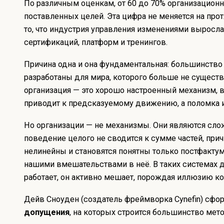
По различным оценкам, от 60 до 70% организацион
поставленных целей. Эта цифра не меняется на про
то, что индустрия управления изменениями вырос
сертификаций, платформ и тренингов.
Причина одна и она фундаментальная: большинство
разработаны для мира, которого больше не существ
организация — это хорошо настроенный механизм, 
приводит к предсказуемому движению, а поломка и
Но организации — не механизмы. Они являются сл
поведение целого не сводится к сумме частей, пр
нелинейны и становятся понятны только постфактум
нашими вмешательствами в неё. В таких системах д
работает, он активно мешает, порождая иллюзию ко
Дейв Сноуден (создатель фреймворка
Cynefin
) сфо
допущения
, на которых строится большинство мет