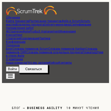
Обучение
Карта тренингов
Расписание тренингов
Agile и Scrum
Scrum-
мастер
Владелец продукта
Delivery-менеджер
Сертификации
Направления работ
AI
Стратегия
Agile
Product management
Инженерия
Консалтинг
Стратегия
Координация
Тактика
Конференции
Полезное
Блог
Словарь терминов Scrum
Словарь терминов Kanban
Словарь
терминов OKR
Словарь терминов владельца продукта
Плакаты
Штуки
в стиле Agile
О компании
Наша команда
Что мы делаем
Кейсы
Контакты
Связаться
Войти
БЛОГ
→
BUSINESS AGILITY
10 МИНУТ ЧТЕНИЯ