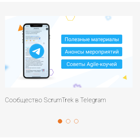
Сообщество ScrumTrek в Telegram
S