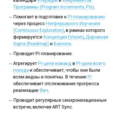
календаря
Итераций
и
Инкрементов
Программы (Program Increments, PIs)
.
Помогает в подготовке к
PI-планированию
через процесс
Непрерывного Изучения
(Continuous Exploration)
, в рамках которого
формируется
Концепция (Vision)
,
Дорожная
Карта (Roadmap)
и
Бэклоги
.
Проводит PI-планирование.
Агрегирует
PI-цели команд
в
PI-цели всего
поезда
и обеспечивает, чтобы они были
всем видны и понятны. В течение
PI
обеспечивает отслеживание прогресса
реализации
Фич
.
Проводит регулярные синхронизационные
встречи, включая ART Synс.