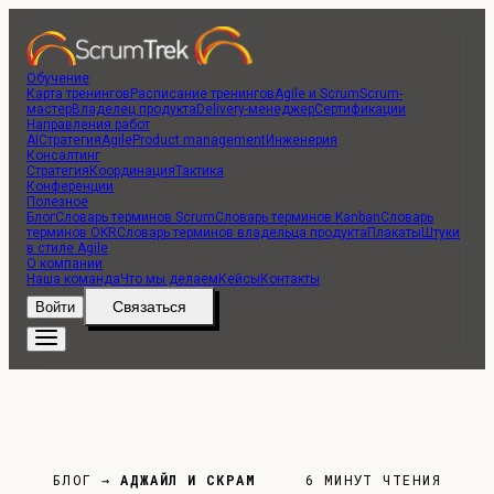
Обучение
Карта тренингов
Расписание тренингов
Agile и Scrum
Scrum-
мастер
Владелец продукта
Delivery-менеджер
Сертификации
Направления работ
AI
Стратегия
Agile
Product management
Инженерия
Консалтинг
Стратегия
Координация
Тактика
Конференции
Полезное
Блог
Словарь терминов Scrum
Словарь терминов Kanban
Словарь
терминов OKR
Словарь терминов владельца продукта
Плакаты
Штуки
в стиле Agile
О компании
Наша команда
Что мы делаем
Кейсы
Контакты
Связаться
Войти
БЛОГ
→
АДЖАЙЛ И СКРАМ
6 МИНУТ ЧТЕНИЯ