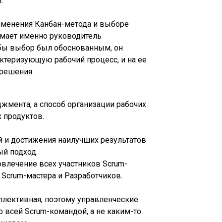
.
именения Канбан-метода и выборе
мает именно руководитель
обы выбор был обоснованным, он
актеризующую рабочий процесс, и на ее
 решения.
джмента, а способ организации рабочих
 продуктов.
й и достижения наилучших результатов
ый подход.
овлечение всех участников Scrum-
Scrum-мастера и Разработчиков.
оллективная, поэтому управленческие
 всей Scrum-командой, а не каким-то