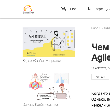
Обучение
Конференци
Блог
Канб
Чем 
Agil
Видео «Канбан — просто»
17 АВГ 2021,
В
Kanban
Когда-то 
Однако, п
Основы Канбан-систем
нежели Sc