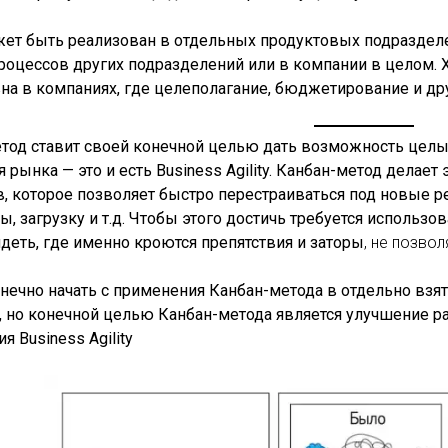
ет быть реализован в отдельных продуктовых подразделе
роцессов других подразделений или в компании в целом. Х
а в компаниях, где целеполагание, бюджетирование и др
етод ставит своей конечной целью дать возможность цел
 рынка — это и есть Business Agility. Канбан-метод делает 
, которое позволяет быстро перестраиваться под новые ре
ы, загрузку и т.д. Чтобы этого достичь требуется использо
деть, где именно кроются препятствия и заторы
, не позво
ечно начать с применения Канбан-метода в отдельно взя
 но конечной целью Канбан-метода является улучшение ра
я Business Agility