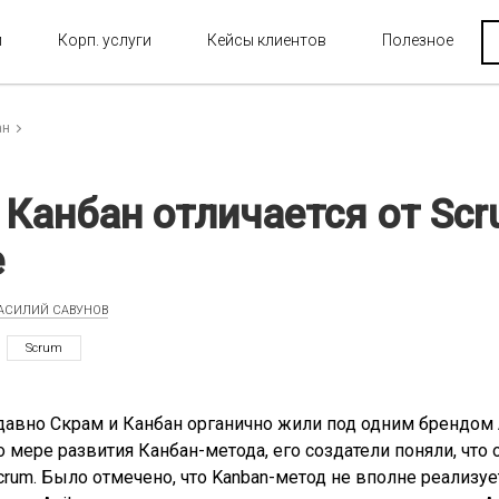
и
Корп. услуги
Кейсы клиентов
Полезное
ан
Канбан отличается от Scr
e
АСИЛИЙ САВУНОВ
Scrum
давно Скрам и Канбан органично жили под одним брендом 
о мере развития Канбан-метода, его создатели поняли, что
rum. Было отмечено, что Kanban-метод не вполне реализует