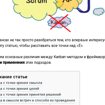
ансах не так просто разобраться тем, кто впервые интерес
эту статью, чтобы расставить все точки над «Ё».
им основные различия между Kanban-методом и фреймворк
ки применения
этих подходов.
ание статьи
а с точки зрения смысла
а с точки зрения целей
а с точки зрения принятия решений
а в смысле встреч и способе их проведения