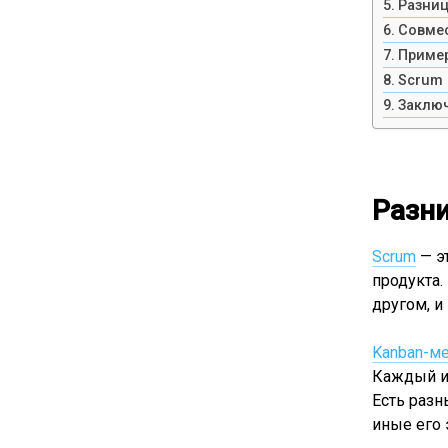
Разниц
Совмес
Пример
Scrum 
Заклю
Разни
Scrum
— э
продукта.
другом, и
Kanban-м
Каждый ин
Есть разн
иные его 