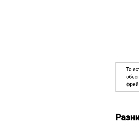
То ес
обесп
фрей
Разни