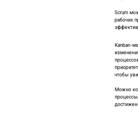
Scrum мож
рабочих п
эффективн
Kanban-м
изменения
процессов
приоритет
чтобы уви
Можно кон
процессы,
достижени