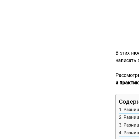
В этих ню
написать 
Рассмотр
и практи
Содерж
Разниц
Разниц
Разниц
Разниц