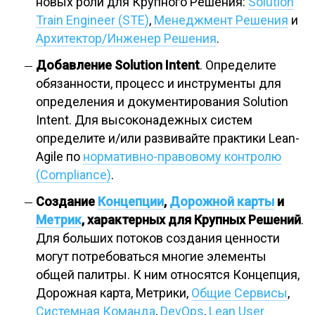
новых роли для Крупного Решения:
Solution
Train Engineer (STE)
,
Менеджмент Решения
и
Архитектор/Инженер Решения
.
Добавление Solution Intent
. Определите
обязанности, процесс и инструменты для
определения и документирования Solution
Intent. Для высоконадежных систем
определите и/или развивайте практики Lean-
Agile по
нормативно-правовому контролю
(Compliance)
.
Создание
Концепции
,
Дорожной карты
и
Метрик
, характерных для Крупных Решений
.
Для больших потоков создания ценности
могут потребоваться многие элементы
общей палитры. К ним относятся Концепция,
Дорожная карта, Метрики,
Общие Сервисы
,
Системная Команда
,
DevOps
,
Lean User