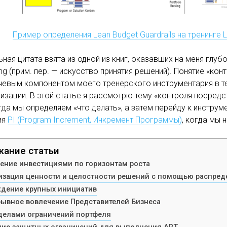
Пример определения Lean Budget Guardrails на тренинге
ьная цитата взята из одной из книг, оказавших на меня глуб
king (прим. пер. — искусство принятия решений). Понятие «
евым компонентом моего тренерского инструментария в теч
изации. В этой статье я рассмотрю тему «контроля посре
огда мы определяем «что делать», а затем перейду к инстру
ия
PI (Program Increment, Инкремент Программы)
, когда мы 
ание статьи
ение инвестициями по горизонтам роста
зация ценности и целостности решений с помощью распред
дение крупных инициатив
ывное вовлечение Представителей Бизнеса
делами ограничений портфеля