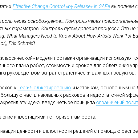
татьи
Effective Change Control «by Release» in SAFe
выполнен с 
троль через освобождение… Контроль через предоставлени
тных параметров. Контроль путем доверия процессу. Это не зн
ng: What Managers Need to Know About How Artists Work 1st Editi
or), Eric Schmidt.
«классической» модели поставки организации используют с
нного плана работ, стоимости и сроков для облегчения упр
га руководством затрат стратегически важных продуктов.
реход к
Lean-бюджетированию
и метрикам, основанным на б
 большую часть накладных расходов и недостаточной эффе
закрепил эту идею, введя четыре принципа
ограничений полит
ление инвестициями по горизонтам роста.
изация ценности и целостности решений с помощью распре