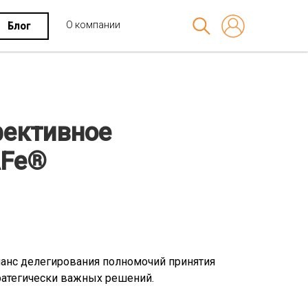
О компании
Блог
фективное
AFe®
ланс делегирования полномочий принятия
ратегически важных решений.