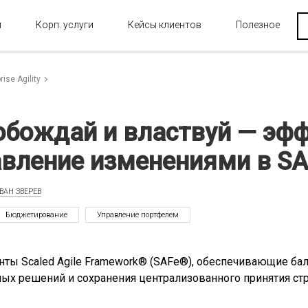
и
Корп. услуги
Кейсы клиентов
Полезное
rise Agility
обождай и властвуй — эф
авление изменениями в S
ВАН ЗВЕРЕВ
Бюджетирование
Управление портфелем
ты Scaled Agile Framework® (SAFe®), обеспечивающие ба
ых решений и сохранения централизованного принятия ст