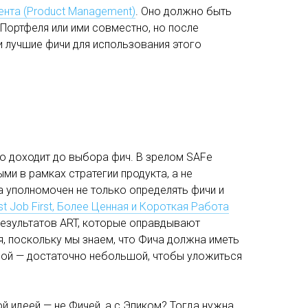
нта (Product Management)
. Оно должно быть
 Портфеля или ими совместно, но после
и лучшие фичи для использования этого
ло доходит до выбора фич. В зрелом SAFe
и в рамках стратегии продукта, а не
 уполномочен не только определять фичи и
st Job First, Более Ценная и Короткая Работа
 результатов ART, которые оправдывают
я, поскольку мы знаем, что Фича должна иметь
ой — достаточно небольшой, чтобы уложиться
й идеей — не Фичей, а с Эпиком? Тогда нужна