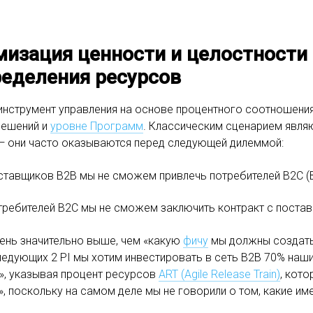
мизация ценности и целостности
ределения ресурсов
инструмент управления на основе процентного соотношения
решений и
уровне Программ
. Классическим сценарием являю
 — они часто оказываются перед следующей дилеммой:
ставщиков B2B мы не сможем привлечь потребителей B2C (Bu
требителей B2C мы не сможем заключить контракт с поста
ень значительно выше, чем «какую
фичу
мы должны создать»
ледующих 2 PI мы хотим инвестировать в сеть B2B 70% наш
», указывая процент ресурсов
ART (Agile Release Train)
, кот
, поскольку на самом деле мы не говорили о том, какие и