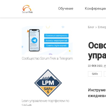
Обучение
Конференци
Блог
Enterp
Осв
упр
Сообщество ScrumTrek в Telegram
22 ФЕВ 2022,
И
SAFe
Инструмен
ежедневн
Lean-управление портфелем по
SAFe®