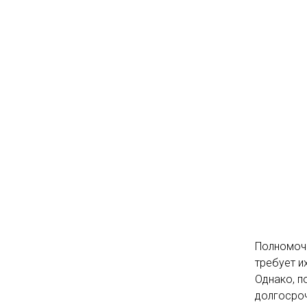
Полномочи
требует и
Однако, п
долгосроч