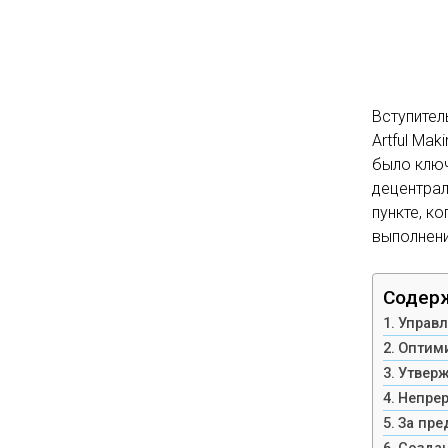
Вступител
Artful Ma
было ключ
децентрал
пункте, к
выполнен
Содерж
Управл
Оптими
Утверж
Непрер
За пре