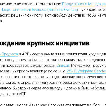
ие часто не входит в компетенцию
Продуктового Менеджме
о
Представителями Бизнеса (Business Owners)
, руководством
такого решения они получают свободу действий, чтобы найт
а.
рждение крупных инициатив
 Продукта
в ART имеет значительные полномочия, когда де
во создаваемых фич являются независимыми, определенным
ыми посредством декомпозиции
Эпиков
. Менеджер Продукта
вовать их приоритезации (с помощью
WSJF, Weighted Shorte
 но и нести ответственность за достижение экономических
В этом есть определенный уровень безопасности и контрол
енную, быстро измеряемую выгоду и должна быть небольш
для одного ART.
то делать, когда Менеджер Продукта сталкивается с большо