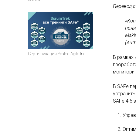
Перевод с
«Кон
поня
Maki
(Auth
Сертификация Scaled Agile Inc.
В рамках 
проработа
мониторин
В SAFe пе
устранить
SAFe 4.6 
Управ
Оптим