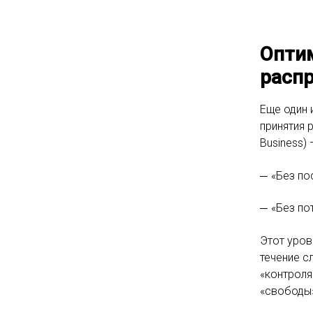
Опти
расп
Еще один 
принятия 
Business)
«Без по
«Без по
Этот уров
течение с
«контроля
«свободы»