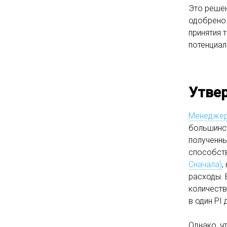
Это решен
одобрен
принятия 
потенциал
Утве
Менеджер
большинст
полученн
способст
Сначала)
,
расходы. 
количеств
в один PI 
Однако, ч