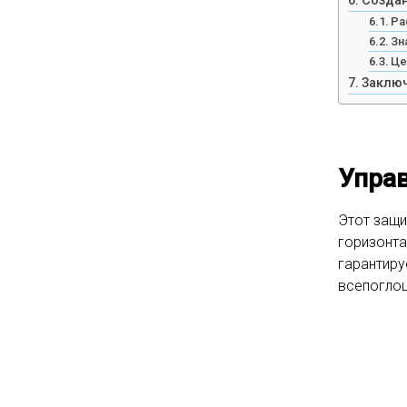
Создан
Ра
Зн
Це
Заклю
Управ
Этот защи
горизонта
гарантиру
всепоглощ