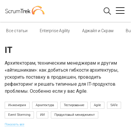
Все статьи
Enterprise Agility
Аджайл и Скрам
Bu
IT
Архитекторам, техническим менеджерам и другим
«айтишникам»: как добиться гибкости архитектуры,
ускорить поставку в продакшен, проводить
рефакторинг и решать типичные для IT-продуктов
проблемы. Особенно если у вас Agile.
Инженерия
Архитектура
Тестирование
Agile
SAFe
Event Storming
ИИ
Продуктовый менеджмент
Показать все
Менеджмент
Kanban
Scrum